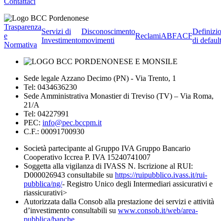
Contattaci
Trasparenza
Servizi di
Disconoscimento
Definizi
e
Reclami
ABF
ACF
Investimento
movimenti
di defaul
Normativa
Sede legale Azzano Decimo (PN) - Via Trento, 1
Tel: 0434636230
Sede Amministrativa Monastier di Treviso (TV) – Via Roma,
21/A
Tel: 04227991
PEC:
info@pec.bccpm.it
C.F.: 00091700930
Società partecipante al Gruppo IVA Gruppo Bancario
Cooperativo Iccrea P. IVA 15240741007
Soggetta alla vigilanza di IVASS N. Iscrizione al RUI:
D000026943 consultabile su
https://ruipubblico.ivass.it/rui-
pubblica/ng/
- Registro Unico degli Intermediari assicurativi e
riassicurativi>
Autorizzata dalla Consob alla prestazione dei servizi e attività
d’investimento consultabili su
www.consob.it/web/area-
pubblica/banche