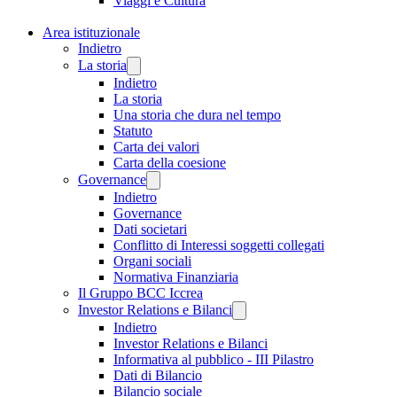
Viaggi e Cultura
Area istituzionale
Indietro
La storia
Indietro
La storia
Una storia che dura nel tempo
Statuto
Carta dei valori
Carta della coesione
Governance
Indietro
Governance
Dati societari
Conflitto di Interessi soggetti collegati
Organi sociali
Normativa Finanziaria
Il Gruppo BCC Iccrea
Investor Relations e Bilanci
Indietro
Investor Relations e Bilanci
Informativa al pubblico - III Pilastro
Dati di Bilancio
Bilancio sociale