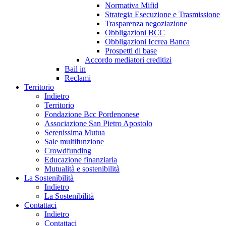
Normativa Mifid
Strategia Esecuzione e Trasmissione
Trasparenza negoziazione
Obbligazioni BCC
Obbligazioni Iccrea Banca
Prospetti di base
Accordo mediatori creditizi
Bail in
Reclami
Territorio
Indietro
Territorio
Fondazione Bcc Pordenonese
Associazione San Pietro Apostolo
Serenissima Mutua
Sale multifunzione
Crowdfunding
Educazione finanziaria
Mutualità e sostenibilità
La Sostenibilità
Indietro
La Sostenibilità
Contattaci
Indietro
Contattaci