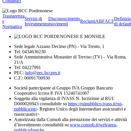
Contattaci
Trasparenza
Servizi di
Disconoscimento
Definizi
e
Reclami
ABF
ACF
Investimento
movimenti
di defaul
Normativa
Sede legale Azzano Decimo (PN) - Via Trento, 1
Tel: 0434636230
Sede Amministrativa Monastier di Treviso (TV) – Via Roma,
21/A
Tel: 04227991
PEC:
info@pec.bccpm.it
C.F.: 00091700930
Società partecipante al Gruppo IVA Gruppo Bancario
Cooperativo Iccrea P. IVA 15240741007
Soggetta alla vigilanza di IVASS N. Iscrizione al RUI:
D000026943 consultabile su
https://ruipubblico.ivass.it/rui-
pubblica/ng/
- Registro Unico degli Intermediari assicurativi e
riassicurativi>
Autorizzata dalla Consob alla prestazione dei servizi e attività
d’investimento consultabili su
www.consob.it/web/area-
pubblica/banche