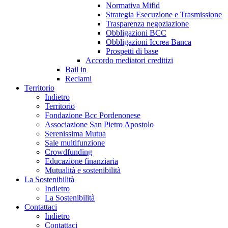
Normativa Mifid
Strategia Esecuzione e Trasmissione
Trasparenza negoziazione
Obbligazioni BCC
Obbligazioni Iccrea Banca
Prospetti di base
Accordo mediatori creditizi
Bail in
Reclami
Territorio
Indietro
Territorio
Fondazione Bcc Pordenonese
Associazione San Pietro Apostolo
Serenissima Mutua
Sale multifunzione
Crowdfunding
Educazione finanziaria
Mutualità e sostenibilità
La Sostenibilità
Indietro
La Sostenibilità
Contattaci
Indietro
Contattaci