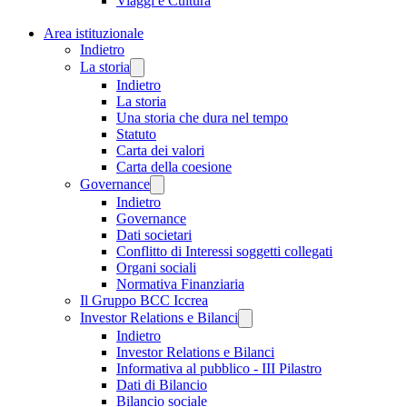
Viaggi e Cultura
Area istituzionale
Indietro
La storia
Indietro
La storia
Una storia che dura nel tempo
Statuto
Carta dei valori
Carta della coesione
Governance
Indietro
Governance
Dati societari
Conflitto di Interessi soggetti collegati
Organi sociali
Normativa Finanziaria
Il Gruppo BCC Iccrea
Investor Relations e Bilanci
Indietro
Investor Relations e Bilanci
Informativa al pubblico - III Pilastro
Dati di Bilancio
Bilancio sociale