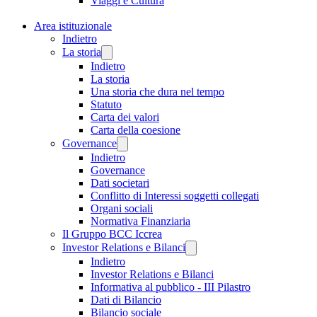
Viaggi e Cultura
Area istituzionale
Indietro
La storia
Indietro
La storia
Una storia che dura nel tempo
Statuto
Carta dei valori
Carta della coesione
Governance
Indietro
Governance
Dati societari
Conflitto di Interessi soggetti collegati
Organi sociali
Normativa Finanziaria
Il Gruppo BCC Iccrea
Investor Relations e Bilanci
Indietro
Investor Relations e Bilanci
Informativa al pubblico - III Pilastro
Dati di Bilancio
Bilancio sociale