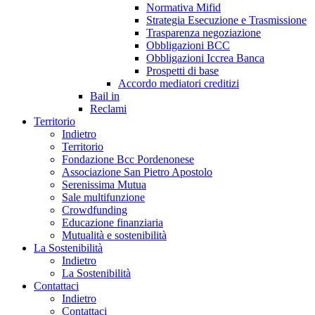
Normativa Mifid
Strategia Esecuzione e Trasmissione
Trasparenza negoziazione
Obbligazioni BCC
Obbligazioni Iccrea Banca
Prospetti di base
Accordo mediatori creditizi
Bail in
Reclami
Territorio
Indietro
Territorio
Fondazione Bcc Pordenonese
Associazione San Pietro Apostolo
Serenissima Mutua
Sale multifunzione
Crowdfunding
Educazione finanziaria
Mutualità e sostenibilità
La Sostenibilità
Indietro
La Sostenibilità
Contattaci
Indietro
Contattaci