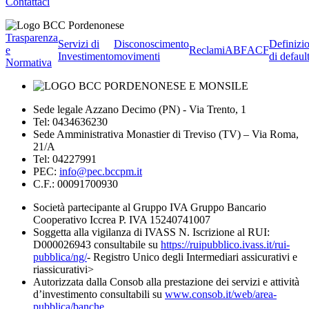
Contattaci
Trasparenza
Servizi di
Disconoscimento
Definizi
e
Reclami
ABF
ACF
Investimento
movimenti
di defaul
Normativa
Sede legale Azzano Decimo (PN) - Via Trento, 1
Tel: 0434636230
Sede Amministrativa Monastier di Treviso (TV) – Via Roma,
21/A
Tel: 04227991
PEC:
info@pec.bccpm.it
C.F.: 00091700930
Società partecipante al Gruppo IVA Gruppo Bancario
Cooperativo Iccrea P. IVA 15240741007
Soggetta alla vigilanza di IVASS N. Iscrizione al RUI:
D000026943 consultabile su
https://ruipubblico.ivass.it/rui-
pubblica/ng/
- Registro Unico degli Intermediari assicurativi e
riassicurativi>
Autorizzata dalla Consob alla prestazione dei servizi e attività
d’investimento consultabili su
www.consob.it/web/area-
pubblica/banche