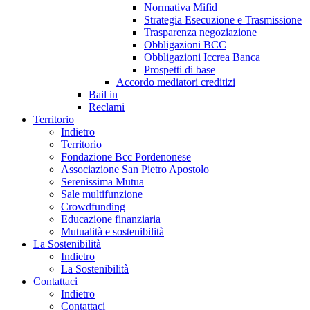
Normativa Mifid
Strategia Esecuzione e Trasmissione
Trasparenza negoziazione
Obbligazioni BCC
Obbligazioni Iccrea Banca
Prospetti di base
Accordo mediatori creditizi
Bail in
Reclami
Territorio
Indietro
Territorio
Fondazione Bcc Pordenonese
Associazione San Pietro Apostolo
Serenissima Mutua
Sale multifunzione
Crowdfunding
Educazione finanziaria
Mutualità e sostenibilità
La Sostenibilità
Indietro
La Sostenibilità
Contattaci
Indietro
Contattaci