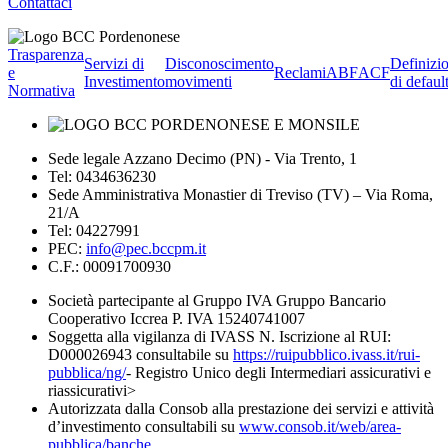
Contattaci
Trasparenza
Servizi di
Disconoscimento
Definizi
e
Reclami
ABF
ACF
Investimento
movimenti
di defaul
Normativa
Sede legale Azzano Decimo (PN) - Via Trento, 1
Tel: 0434636230
Sede Amministrativa Monastier di Treviso (TV) – Via Roma,
21/A
Tel: 04227991
PEC:
info@pec.bccpm.it
C.F.: 00091700930
Società partecipante al Gruppo IVA Gruppo Bancario
Cooperativo Iccrea P. IVA 15240741007
Soggetta alla vigilanza di IVASS N. Iscrizione al RUI:
D000026943 consultabile su
https://ruipubblico.ivass.it/rui-
pubblica/ng/
- Registro Unico degli Intermediari assicurativi e
riassicurativi>
Autorizzata dalla Consob alla prestazione dei servizi e attività
d’investimento consultabili su
www.consob.it/web/area-
pubblica/banche