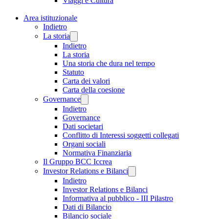
Viaggi e Cultura
Area istituzionale
Indietro
La storia
Indietro
La storia
Una storia che dura nel tempo
Statuto
Carta dei valori
Carta della coesione
Governance
Indietro
Governance
Dati societari
Conflitto di Interessi soggetti collegati
Organi sociali
Normativa Finanziaria
Il Gruppo BCC Iccrea
Investor Relations e Bilanci
Indietro
Investor Relations e Bilanci
Informativa al pubblico - III Pilastro
Dati di Bilancio
Bilancio sociale