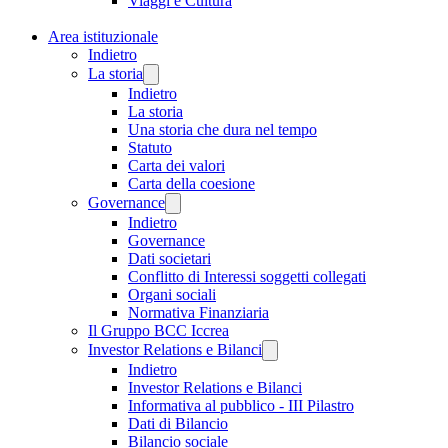
Viaggi e Cultura
Area istituzionale
Indietro
La storia
Indietro
La storia
Una storia che dura nel tempo
Statuto
Carta dei valori
Carta della coesione
Governance
Indietro
Governance
Dati societari
Conflitto di Interessi soggetti collegati
Organi sociali
Normativa Finanziaria
Il Gruppo BCC Iccrea
Investor Relations e Bilanci
Indietro
Investor Relations e Bilanci
Informativa al pubblico - III Pilastro
Dati di Bilancio
Bilancio sociale