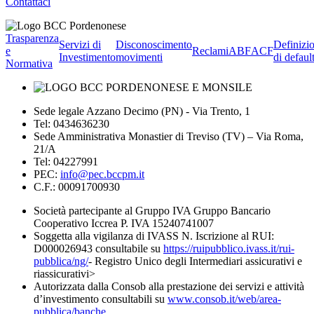
Contattaci
Trasparenza
Servizi di
Disconoscimento
Definizi
e
Reclami
ABF
ACF
Investimento
movimenti
di defaul
Normativa
Sede legale Azzano Decimo (PN) - Via Trento, 1
Tel: 0434636230
Sede Amministrativa Monastier di Treviso (TV) – Via Roma,
21/A
Tel: 04227991
PEC:
info@pec.bccpm.it
C.F.: 00091700930
Società partecipante al Gruppo IVA Gruppo Bancario
Cooperativo Iccrea P. IVA 15240741007
Soggetta alla vigilanza di IVASS N. Iscrizione al RUI:
D000026943 consultabile su
https://ruipubblico.ivass.it/rui-
pubblica/ng/
- Registro Unico degli Intermediari assicurativi e
riassicurativi>
Autorizzata dalla Consob alla prestazione dei servizi e attività
d’investimento consultabili su
www.consob.it/web/area-
pubblica/banche