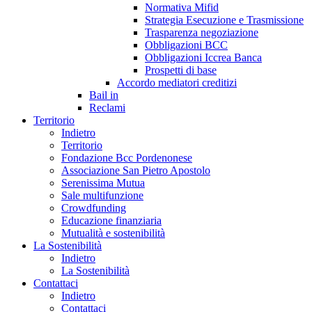
Normativa Mifid
Strategia Esecuzione e Trasmissione
Trasparenza negoziazione
Obbligazioni BCC
Obbligazioni Iccrea Banca
Prospetti di base
Accordo mediatori creditizi
Bail in
Reclami
Territorio
Indietro
Territorio
Fondazione Bcc Pordenonese
Associazione San Pietro Apostolo
Serenissima Mutua
Sale multifunzione
Crowdfunding
Educazione finanziaria
Mutualità e sostenibilità
La Sostenibilità
Indietro
La Sostenibilità
Contattaci
Indietro
Contattaci