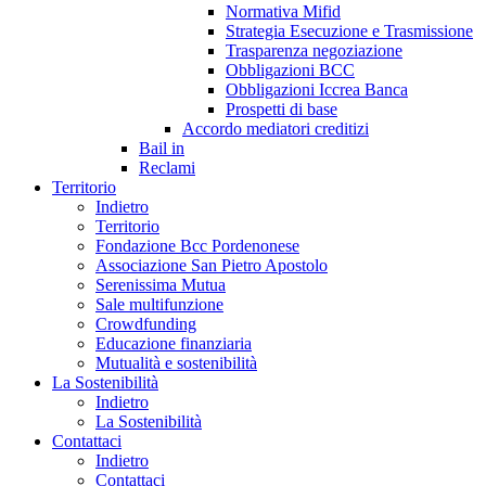
Normativa Mifid
Strategia Esecuzione e Trasmissione
Trasparenza negoziazione
Obbligazioni BCC
Obbligazioni Iccrea Banca
Prospetti di base
Accordo mediatori creditizi
Bail in
Reclami
Territorio
Indietro
Territorio
Fondazione Bcc Pordenonese
Associazione San Pietro Apostolo
Serenissima Mutua
Sale multifunzione
Crowdfunding
Educazione finanziaria
Mutualità e sostenibilità
La Sostenibilità
Indietro
La Sostenibilità
Contattaci
Indietro
Contattaci