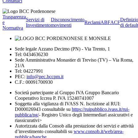
Contattaci
Trasparenza
Servizi di
Disconoscimento
Definizi
e
Reclami
ABF
ACF
Investimento
movimenti
di defaul
Normativa
Sede legale Azzano Decimo (PN) - Via Trento, 1
Tel: 0434636230
Sede Amministrativa Monastier di Treviso (TV) – Via Roma,
21/A
Tel: 04227991
PEC:
info@pec.bccpm.it
C.F.: 00091700930
Società partecipante al Gruppo IVA Gruppo Bancario
Cooperativo Iccrea P. IVA 15240741007
Soggetta alla vigilanza di IVASS N. Iscrizione al RUI:
D000026943 consultabile su
https://ruipubblico.ivass.it/rui-
pubblica/ng/
- Registro Unico degli Intermediari assicurativi e
riassicurativi>
Autorizzata dalla Consob alla prestazione dei servizi e attività
d’investimento consultabili su
www.consob.it/web/area-
pubblica/banche