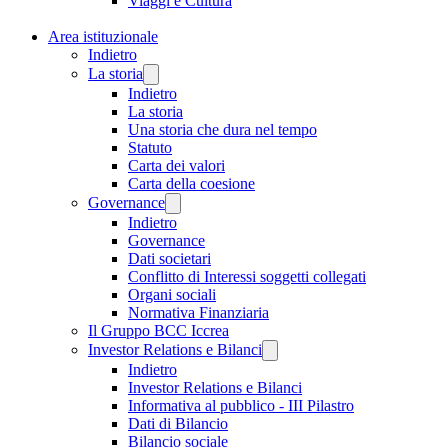
Viaggi e Cultura
Area istituzionale
Indietro
La storia
Indietro
La storia
Una storia che dura nel tempo
Statuto
Carta dei valori
Carta della coesione
Governance
Indietro
Governance
Dati societari
Conflitto di Interessi soggetti collegati
Organi sociali
Normativa Finanziaria
Il Gruppo BCC Iccrea
Investor Relations e Bilanci
Indietro
Investor Relations e Bilanci
Informativa al pubblico - III Pilastro
Dati di Bilancio
Bilancio sociale