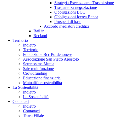
Strategia Esecuzione e Trasmissione
Trasparenza negoziazione
Obbligazioni BCC
Obbligazioni Iccrea Banca
Prospetti di base
Accordo mediatori creditizi
Bail in
Reclami
Territorio
Indietro
Territorio
Fondazione Bcc Pordenonese
Associazione San Pietro Apostolo
Serenissima Mutua
Sale multifunzione
Crowdfunding
Educazione finanziaria
Mutualità e sostenibilità
La Sostenibilità
Indietro
La Sostenibilità
Contattaci
Indietro
Contattaci
Trova Filiale