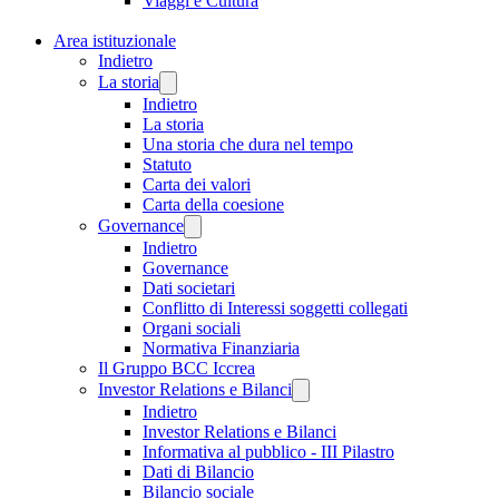
Viaggi e Cultura
Area istituzionale
Indietro
La storia
Indietro
La storia
Una storia che dura nel tempo
Statuto
Carta dei valori
Carta della coesione
Governance
Indietro
Governance
Dati societari
Conflitto di Interessi soggetti collegati
Organi sociali
Normativa Finanziaria
Il Gruppo BCC Iccrea
Investor Relations e Bilanci
Indietro
Investor Relations e Bilanci
Informativa al pubblico - III Pilastro
Dati di Bilancio
Bilancio sociale