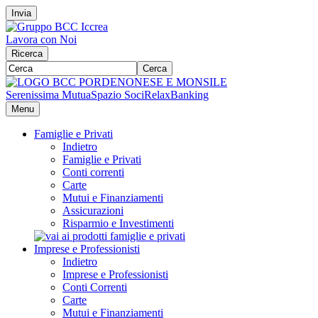
Invia
Lavora con Noi
Ricerca
Cerca
Serenissima Mutua
Spazio Soci
RelaxBanking
Menu
Famiglie e Privati
Indietro
Famiglie e Privati
Conti correnti
Carte
Mutui e Finanziamenti
Assicurazioni
Risparmio e Investimenti
Imprese e Professionisti
Indietro
Imprese e Professionisti
Conti Correnti
Carte
Mutui e Finanziamenti