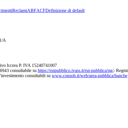
imenti
Reclami
ABF
ACF
Definizione di default
21/A
tivo Iccrea P. IVA 15240741007
26943 consultabile su
https://ruipubblico.ivass.it/rui-pubblica/ng/
- Regist
d’investimento consultabili su
www.consob.it/web/area-pubblica/banche