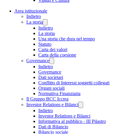
Viaggi e Cultura
Area istituzionale
Indietro
La storia
Indietro
La storia
Una storia che dura nel tempo
Statuto
Carta dei valori
Carta della coesione
Governance
Indietro
Governance
Dati societari
Conflitto di Interessi soggetti collegati
Organi sociali
Normativa Finanziaria
Il Gruppo BCC Iccrea
Investor Relations e Bilanci
Indietro
Investor Relations e Bilanci
Informativa al pubblico - III Pilastro
Dati di Bilancio
Bilancio sociale