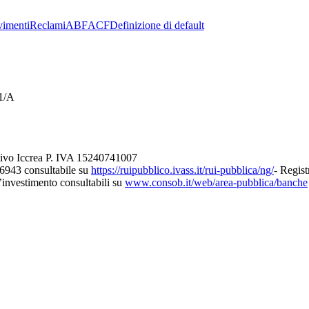
imenti
Reclami
ABF
ACF
Definizione di default
21/A
tivo Iccrea P. IVA 15240741007
26943 consultabile su
https://ruipubblico.ivass.it/rui-pubblica/ng/
- Regist
d’investimento consultabili su
www.consob.it/web/area-pubblica/banche