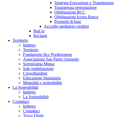
Strategia Esecuzione e Trasmissione
Trasparenza negoziazione
Obbligazioni BCC
Obbligazioni Iccrea Banca
Prospetti di base
Accordo mediatori creditizi
Bail in
Reclami
Territorio
Indietro
Territorio
Fondazione Bcc Pordenonese
Associazione San Pietro Apostolo
Serenissima Mutua
Sale multifunzione
Crowdfunding
Educazione finanziaria
Mutualità e sostenibilità
La Sostenibilità
Indietro
La Sostenibilità
Contattaci
Indietro
Contattaci
Trova Filiale