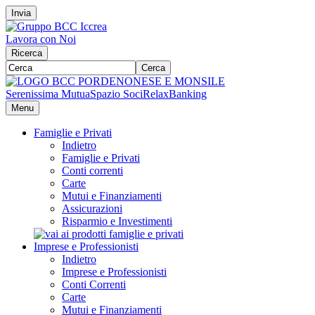
Invia
Lavora con Noi
Ricerca
Cerca
Serenissima Mutua
Spazio Soci
RelaxBanking
Menu
Famiglie e Privati
Indietro
Famiglie e Privati
Conti correnti
Carte
Mutui e Finanziamenti
Assicurazioni
Risparmio e Investimenti
Imprese e Professionisti
Indietro
Imprese e Professionisti
Conti Correnti
Carte
Mutui e Finanziamenti