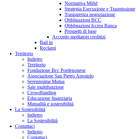
Normativa Mifid
Strategia Esecuzione e Trasmissione
Trasparenza negoziazione
Obbligazioni BCC
Obbligazioni Iccrea Banca
Prospetti di base
Accordo mediatori creditizi
Bail in
Reclami
Territorio
Indietro
Territorio
Fondazione Bcc Pordenonese
Associazione San Pietro Apostolo
Serenissima Mutua
Sale multifunzione
Crowdfunding
Educazione finanziaria
Mutualità e sostenibilità
La Sostenibilità
Indietro
La Sostenibilità
Contattaci
Indietro
Contattaci