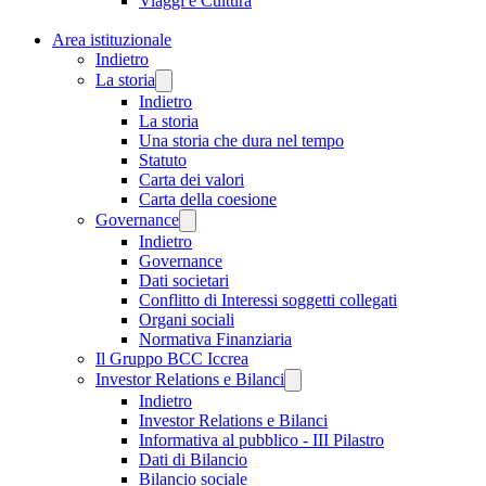
Viaggi e Cultura
Area istituzionale
Indietro
La storia
Indietro
La storia
Una storia che dura nel tempo
Statuto
Carta dei valori
Carta della coesione
Governance
Indietro
Governance
Dati societari
Conflitto di Interessi soggetti collegati
Organi sociali
Normativa Finanziaria
Il Gruppo BCC Iccrea
Investor Relations e Bilanci
Indietro
Investor Relations e Bilanci
Informativa al pubblico - III Pilastro
Dati di Bilancio
Bilancio sociale