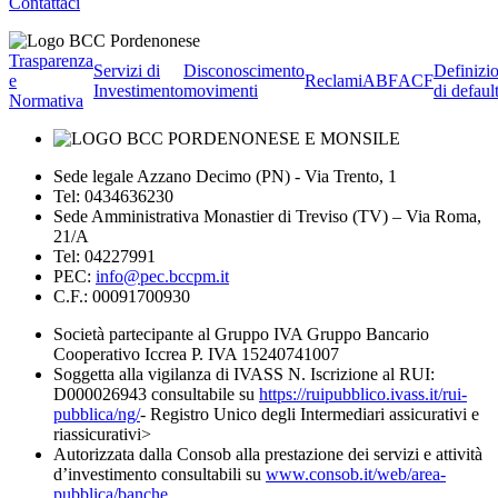
Contattaci
Trasparenza
Servizi di
Disconoscimento
Definizi
e
Reclami
ABF
ACF
Investimento
movimenti
di defaul
Normativa
Sede legale Azzano Decimo (PN) - Via Trento, 1
Tel: 0434636230
Sede Amministrativa Monastier di Treviso (TV) – Via Roma,
21/A
Tel: 04227991
PEC:
info@pec.bccpm.it
C.F.: 00091700930
Società partecipante al Gruppo IVA Gruppo Bancario
Cooperativo Iccrea P. IVA 15240741007
Soggetta alla vigilanza di IVASS N. Iscrizione al RUI:
D000026943 consultabile su
https://ruipubblico.ivass.it/rui-
pubblica/ng/
- Registro Unico degli Intermediari assicurativi e
riassicurativi>
Autorizzata dalla Consob alla prestazione dei servizi e attività
d’investimento consultabili su
www.consob.it/web/area-
pubblica/banche