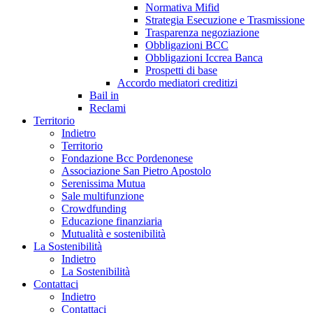
Normativa Mifid
Strategia Esecuzione e Trasmissione
Trasparenza negoziazione
Obbligazioni BCC
Obbligazioni Iccrea Banca
Prospetti di base
Accordo mediatori creditizi
Bail in
Reclami
Territorio
Indietro
Territorio
Fondazione Bcc Pordenonese
Associazione San Pietro Apostolo
Serenissima Mutua
Sale multifunzione
Crowdfunding
Educazione finanziaria
Mutualità e sostenibilità
La Sostenibilità
Indietro
La Sostenibilità
Contattaci
Indietro
Contattaci