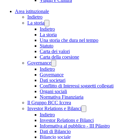
Viaggi e Cultura
Area istituzionale
Indietro
La storia
Indietro
La storia
Una storia che dura nel tempo
Statuto
Carta dei valori
Carta della coesione
Governance
Indietro
Governance
Dati societari
Conflitto di Interessi soggetti collegati
Organi sociali
Normativa Finanziaria
Il Gruppo BCC Iccrea
Investor Relations e Bilanci
Indietro
Investor Relations e Bilanci
Informativa al pubblico - III Pilastro
Dati di Bilancio
Bilancio sociale