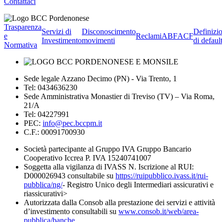
Contattaci
Trasparenza
Servizi di
Disconoscimento
Definizi
e
Reclami
ABF
ACF
Investimento
movimenti
di defaul
Normativa
Sede legale Azzano Decimo (PN) - Via Trento, 1
Tel: 0434636230
Sede Amministrativa Monastier di Treviso (TV) – Via Roma,
21/A
Tel: 04227991
PEC:
info@pec.bccpm.it
C.F.: 00091700930
Società partecipante al Gruppo IVA Gruppo Bancario
Cooperativo Iccrea P. IVA 15240741007
Soggetta alla vigilanza di IVASS N. Iscrizione al RUI:
D000026943 consultabile su
https://ruipubblico.ivass.it/rui-
pubblica/ng/
- Registro Unico degli Intermediari assicurativi e
riassicurativi>
Autorizzata dalla Consob alla prestazione dei servizi e attività
d’investimento consultabili su
www.consob.it/web/area-
pubblica/banche