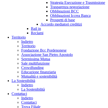
Strategia Esecuzione e Trasmissione
Trasparenza negoziazione
Obbligazioni BCC
Obbligazioni Iccrea Banca
Prospetti di base
Accordo mediatori creditizi
Bail in
Reclami
Territorio
Indietro
Territorio
Fondazione Bcc Pordenonese
Associazione San Pietro Apostolo
Serenissima Mutua
Sale multifunzione
Crowdfunding
Educazione finanziaria
Mutualità e sostenibilità
La Sostenibilità
Indietro
La Sostenibilità
Contattaci
Indietro
Contattaci
Trova Filiale