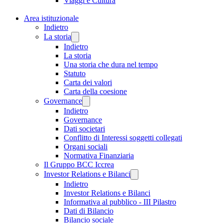
Viaggi e Cultura
Area istituzionale
Indietro
La storia
Indietro
La storia
Una storia che dura nel tempo
Statuto
Carta dei valori
Carta della coesione
Governance
Indietro
Governance
Dati societari
Conflitto di Interessi soggetti collegati
Organi sociali
Normativa Finanziaria
Il Gruppo BCC Iccrea
Investor Relations e Bilanci
Indietro
Investor Relations e Bilanci
Informativa al pubblico - III Pilastro
Dati di Bilancio
Bilancio sociale