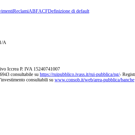
imenti
Reclami
ABF
ACF
Definizione di default
21/A
tivo Iccrea P. IVA 15240741007
26943 consultabile su
https://ruipubblico.ivass.it/rui-pubblica/ng/
- Regist
d’investimento consultabili su
www.consob.it/web/area-pubblica/banche