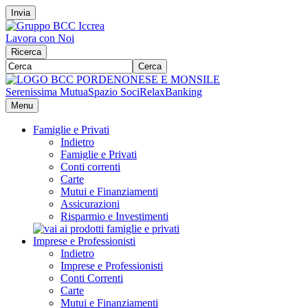
Invia
Lavora con Noi
Ricerca
Cerca
Serenissima Mutua
Spazio Soci
RelaxBanking
Menu
Famiglie e Privati
Indietro
Famiglie e Privati
Conti correnti
Carte
Mutui e Finanziamenti
Assicurazioni
Risparmio e Investimenti
Imprese e Professionisti
Indietro
Imprese e Professionisti
Conti Correnti
Carte
Mutui e Finanziamenti