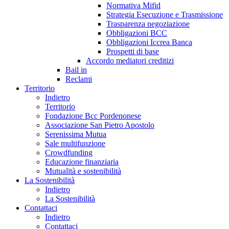
Normativa Mifid
Strategia Esecuzione e Trasmissione
Trasparenza negoziazione
Obbligazioni BCC
Obbligazioni Iccrea Banca
Prospetti di base
Accordo mediatori creditizi
Bail in
Reclami
Territorio
Indietro
Territorio
Fondazione Bcc Pordenonese
Associazione San Pietro Apostolo
Serenissima Mutua
Sale multifunzione
Crowdfunding
Educazione finanziaria
Mutualità e sostenibilità
La Sostenibilità
Indietro
La Sostenibilità
Contattaci
Indietro
Contattaci