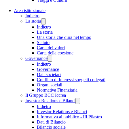
Viaggi e Cultura
Area istituzionale
Indietro
La storia
Indietro
La storia
Una storia che dura nel tempo
Statuto
Carta dei valori
Carta della coesione
Governance
Indietro
Governance
Dati societari
Conflitto di Interessi soggetti collegati
Organi sociali
Normativa Finanziaria
Il Gruppo BCC Iccrea
Investor Relations e Bilanci
Indietro
Investor Relations e Bilanci
Informativa al pubblico - III Pilastro
Dati di Bilancio
Bilancio sociale