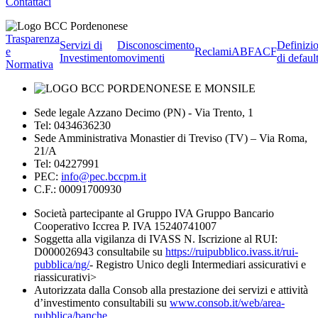
Contattaci
Trasparenza
Servizi di
Disconoscimento
Definizi
e
Reclami
ABF
ACF
Investimento
movimenti
di defaul
Normativa
Sede legale Azzano Decimo (PN) - Via Trento, 1
Tel: 0434636230
Sede Amministrativa Monastier di Treviso (TV) – Via Roma,
21/A
Tel: 04227991
PEC:
info@pec.bccpm.it
C.F.: 00091700930
Società partecipante al Gruppo IVA Gruppo Bancario
Cooperativo Iccrea P. IVA 15240741007
Soggetta alla vigilanza di IVASS N. Iscrizione al RUI:
D000026943 consultabile su
https://ruipubblico.ivass.it/rui-
pubblica/ng/
- Registro Unico degli Intermediari assicurativi e
riassicurativi>
Autorizzata dalla Consob alla prestazione dei servizi e attività
d’investimento consultabili su
www.consob.it/web/area-
pubblica/banche