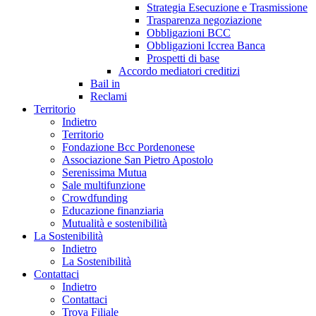
Strategia Esecuzione e Trasmissione
Trasparenza negoziazione
Obbligazioni BCC
Obbligazioni Iccrea Banca
Prospetti di base
Accordo mediatori creditizi
Bail in
Reclami
Territorio
Indietro
Territorio
Fondazione Bcc Pordenonese
Associazione San Pietro Apostolo
Serenissima Mutua
Sale multifunzione
Crowdfunding
Educazione finanziaria
Mutualità e sostenibilità
La Sostenibilità
Indietro
La Sostenibilità
Contattaci
Indietro
Contattaci
Trova Filiale