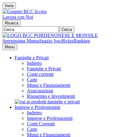
Invia
Lavora con Noi
Ricerca
Cerca
Serenissima Mutua
Spazio Soci
RelaxBanking
Menu
Famiglie e Privati
Indietro
Famiglie e Privati
Conti correnti
Carte
Mutui e Finanziamenti
Assicurazioni
Risparmio e Investimenti
Imprese e Professionisti
Indietro
Imprese e Professionisti
Conti Correnti
Carte
Mutui e Finanziamenti