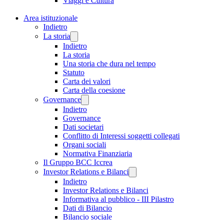
Viaggi e Cultura
Area istituzionale
Indietro
La storia
Indietro
La storia
Una storia che dura nel tempo
Statuto
Carta dei valori
Carta della coesione
Governance
Indietro
Governance
Dati societari
Conflitto di Interessi soggetti collegati
Organi sociali
Normativa Finanziaria
Il Gruppo BCC Iccrea
Investor Relations e Bilanci
Indietro
Investor Relations e Bilanci
Informativa al pubblico - III Pilastro
Dati di Bilancio
Bilancio sociale