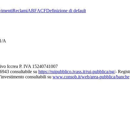
imenti
Reclami
ABF
ACF
Definizione di default
21/A
tivo Iccrea P. IVA 15240741007
26943 consultabile su
https://ruipubblico.ivass.it/rui-pubblica/ng/
- Regist
d’investimento consultabili su
www.consob.it/web/area-pubblica/banche