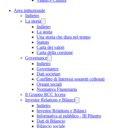
Viaggi e Cultura
Area istituzionale
Indietro
La storia
Indietro
La storia
Una storia che dura nel tempo
Statuto
Carta dei valori
Carta della coesione
Governance
Indietro
Governance
Dati societari
Conflitto di Interessi soggetti collegati
Organi sociali
Normativa Finanziaria
Il Gruppo BCC Iccrea
Investor Relations e Bilanci
Indietro
Investor Relations e Bilanci
Informativa al pubblico - III Pilastro
Dati di Bilancio
Bilancio sociale