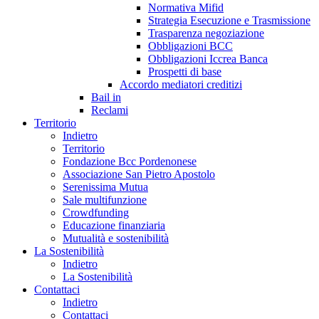
Normativa Mifid
Strategia Esecuzione e Trasmissione
Trasparenza negoziazione
Obbligazioni BCC
Obbligazioni Iccrea Banca
Prospetti di base
Accordo mediatori creditizi
Bail in
Reclami
Territorio
Indietro
Territorio
Fondazione Bcc Pordenonese
Associazione San Pietro Apostolo
Serenissima Mutua
Sale multifunzione
Crowdfunding
Educazione finanziaria
Mutualità e sostenibilità
La Sostenibilità
Indietro
La Sostenibilità
Contattaci
Indietro
Contattaci