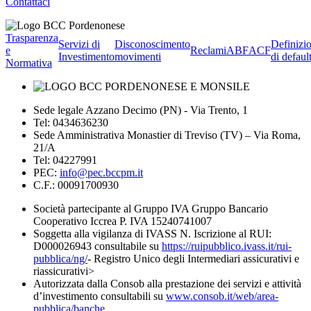
Contattaci
Trasparenza
Servizi di
Disconoscimento
Definizi
e
Reclami
ABF
ACF
Investimento
movimenti
di defaul
Normativa
Sede legale Azzano Decimo (PN) - Via Trento, 1
Tel: 0434636230
Sede Amministrativa Monastier di Treviso (TV) – Via Roma,
21/A
Tel: 04227991
PEC:
info@pec.bccpm.it
C.F.: 00091700930
Società partecipante al Gruppo IVA Gruppo Bancario
Cooperativo Iccrea P. IVA 15240741007
Soggetta alla vigilanza di IVASS N. Iscrizione al RUI:
D000026943 consultabile su
https://ruipubblico.ivass.it/rui-
pubblica/ng/
- Registro Unico degli Intermediari assicurativi e
riassicurativi>
Autorizzata dalla Consob alla prestazione dei servizi e attività
d’investimento consultabili su
www.consob.it/web/area-
pubblica/banche