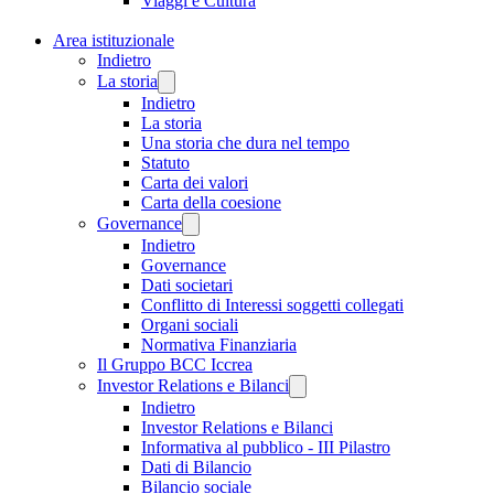
Viaggi e Cultura
Area istituzionale
Indietro
La storia
Indietro
La storia
Una storia che dura nel tempo
Statuto
Carta dei valori
Carta della coesione
Governance
Indietro
Governance
Dati societari
Conflitto di Interessi soggetti collegati
Organi sociali
Normativa Finanziaria
Il Gruppo BCC Iccrea
Investor Relations e Bilanci
Indietro
Investor Relations e Bilanci
Informativa al pubblico - III Pilastro
Dati di Bilancio
Bilancio sociale