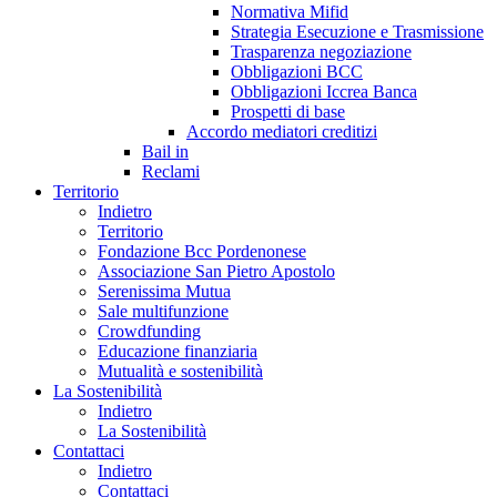
Normativa Mifid
Strategia Esecuzione e Trasmissione
Trasparenza negoziazione
Obbligazioni BCC
Obbligazioni Iccrea Banca
Prospetti di base
Accordo mediatori creditizi
Bail in
Reclami
Territorio
Indietro
Territorio
Fondazione Bcc Pordenonese
Associazione San Pietro Apostolo
Serenissima Mutua
Sale multifunzione
Crowdfunding
Educazione finanziaria
Mutualità e sostenibilità
La Sostenibilità
Indietro
La Sostenibilità
Contattaci
Indietro
Contattaci