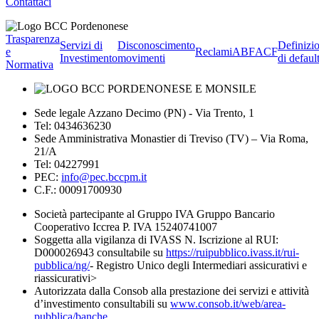
Contattaci
Trasparenza
Servizi di
Disconoscimento
Definizi
e
Reclami
ABF
ACF
Investimento
movimenti
di defaul
Normativa
Sede legale Azzano Decimo (PN) - Via Trento, 1
Tel: 0434636230
Sede Amministrativa Monastier di Treviso (TV) – Via Roma,
21/A
Tel: 04227991
PEC:
info@pec.bccpm.it
C.F.: 00091700930
Società partecipante al Gruppo IVA Gruppo Bancario
Cooperativo Iccrea P. IVA 15240741007
Soggetta alla vigilanza di IVASS N. Iscrizione al RUI:
D000026943 consultabile su
https://ruipubblico.ivass.it/rui-
pubblica/ng/
- Registro Unico degli Intermediari assicurativi e
riassicurativi>
Autorizzata dalla Consob alla prestazione dei servizi e attività
d’investimento consultabili su
www.consob.it/web/area-
pubblica/banche