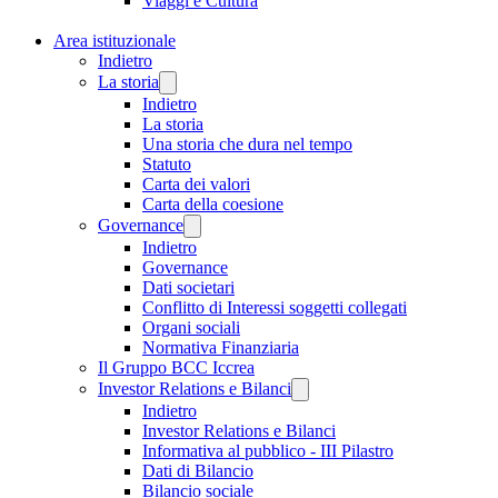
Viaggi e Cultura
Area istituzionale
Indietro
La storia
Indietro
La storia
Una storia che dura nel tempo
Statuto
Carta dei valori
Carta della coesione
Governance
Indietro
Governance
Dati societari
Conflitto di Interessi soggetti collegati
Organi sociali
Normativa Finanziaria
Il Gruppo BCC Iccrea
Investor Relations e Bilanci
Indietro
Investor Relations e Bilanci
Informativa al pubblico - III Pilastro
Dati di Bilancio
Bilancio sociale