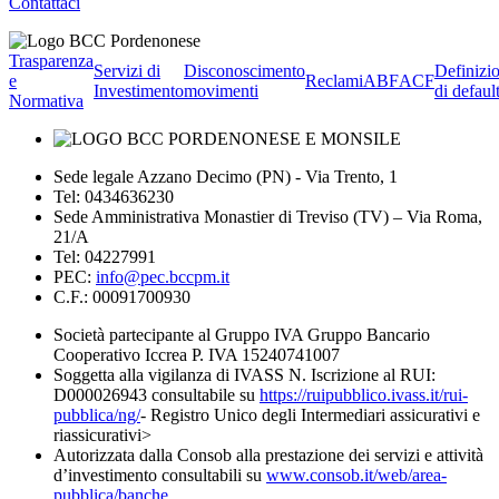
Contattaci
Trasparenza
Servizi di
Disconoscimento
Definizi
e
Reclami
ABF
ACF
Investimento
movimenti
di defaul
Normativa
Sede legale Azzano Decimo (PN) - Via Trento, 1
Tel: 0434636230
Sede Amministrativa Monastier di Treviso (TV) – Via Roma,
21/A
Tel: 04227991
PEC:
info@pec.bccpm.it
C.F.: 00091700930
Società partecipante al Gruppo IVA Gruppo Bancario
Cooperativo Iccrea P. IVA 15240741007
Soggetta alla vigilanza di IVASS N. Iscrizione al RUI:
D000026943 consultabile su
https://ruipubblico.ivass.it/rui-
pubblica/ng/
- Registro Unico degli Intermediari assicurativi e
riassicurativi>
Autorizzata dalla Consob alla prestazione dei servizi e attività
d’investimento consultabili su
www.consob.it/web/area-
pubblica/banche