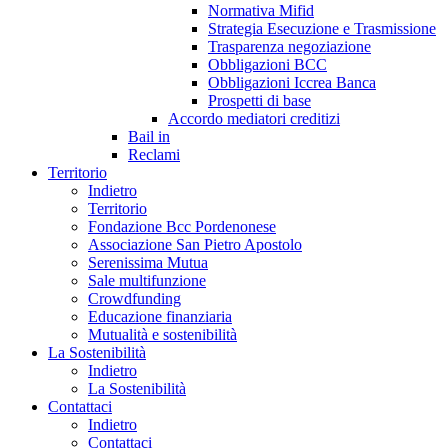
Normativa Mifid
Strategia Esecuzione e Trasmissione
Trasparenza negoziazione
Obbligazioni BCC
Obbligazioni Iccrea Banca
Prospetti di base
Accordo mediatori creditizi
Bail in
Reclami
Territorio
Indietro
Territorio
Fondazione Bcc Pordenonese
Associazione San Pietro Apostolo
Serenissima Mutua
Sale multifunzione
Crowdfunding
Educazione finanziaria
Mutualità e sostenibilità
La Sostenibilità
Indietro
La Sostenibilità
Contattaci
Indietro
Contattaci