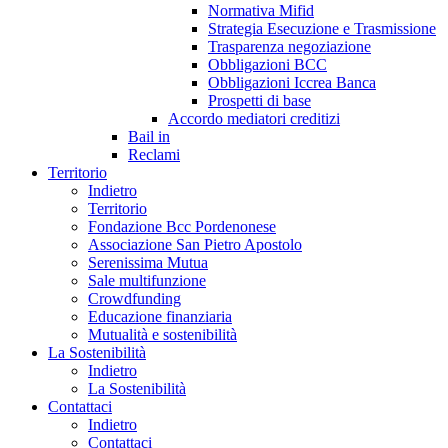
Normativa Mifid
Strategia Esecuzione e Trasmissione
Trasparenza negoziazione
Obbligazioni BCC
Obbligazioni Iccrea Banca
Prospetti di base
Accordo mediatori creditizi
Bail in
Reclami
Territorio
Indietro
Territorio
Fondazione Bcc Pordenonese
Associazione San Pietro Apostolo
Serenissima Mutua
Sale multifunzione
Crowdfunding
Educazione finanziaria
Mutualità e sostenibilità
La Sostenibilità
Indietro
La Sostenibilità
Contattaci
Indietro
Contattaci