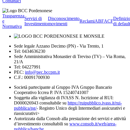
Contattaci
Trasparenza
Servizi di
Disconoscimento
Definizi
e
Reclami
ABF
ACF
Investimento
movimenti
di defaul
Normativa
Sede legale Azzano Decimo (PN) - Via Trento, 1
Tel: 0434636230
Sede Amministrativa Monastier di Treviso (TV) – Via Roma,
21/A
Tel: 04227991
PEC:
info@pec.bccpm.it
C.F.: 00091700930
Società partecipante al Gruppo IVA Gruppo Bancario
Cooperativo Iccrea P. IVA 15240741007
Soggetta alla vigilanza di IVASS N. Iscrizione al RUI:
D000026943 consultabile su
https://ruipubblico.ivass.it/rui-
pubblica/ng/
- Registro Unico degli Intermediari assicurativi e
riassicurativi>
Autorizzata dalla Consob alla prestazione dei servizi e attività
d’investimento consultabili su
www.consob.it/web/area-
pubblica/banche