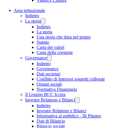
Viaggi e Cultura
Area istituzionale
Indietro
La storia
Indietro
La storia
Una storia che dura nel tempo
Statuto
Carta dei valori
Carta della coesione
Governance
Indietro
Governance
Dati societari
Conflitto di Interessi soggetti collegati
Organi sociali
Normativa Finanziaria
Il Gruppo BCC Iccrea
Investor Relations e Bilanci
Indietro
Investor Relations e Bilanci
Informativa al pubblico - III Pilastro
Dati di Bilancio
Bilancio sociale