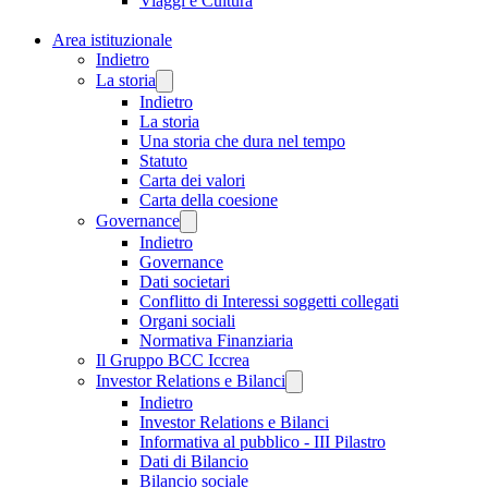
Viaggi e Cultura
Area istituzionale
Indietro
La storia
Indietro
La storia
Una storia che dura nel tempo
Statuto
Carta dei valori
Carta della coesione
Governance
Indietro
Governance
Dati societari
Conflitto di Interessi soggetti collegati
Organi sociali
Normativa Finanziaria
Il Gruppo BCC Iccrea
Investor Relations e Bilanci
Indietro
Investor Relations e Bilanci
Informativa al pubblico - III Pilastro
Dati di Bilancio
Bilancio sociale