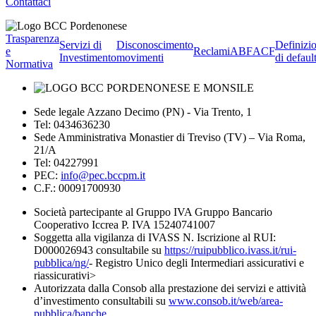
Contattaci
Trasparenza
Servizi di
Disconoscimento
Definizi
e
Reclami
ABF
ACF
Investimento
movimenti
di defaul
Normativa
Sede legale Azzano Decimo (PN) - Via Trento, 1
Tel: 0434636230
Sede Amministrativa Monastier di Treviso (TV) – Via Roma,
21/A
Tel: 04227991
PEC:
info@pec.bccpm.it
C.F.: 00091700930
Società partecipante al Gruppo IVA Gruppo Bancario
Cooperativo Iccrea P. IVA 15240741007
Soggetta alla vigilanza di IVASS N. Iscrizione al RUI:
D000026943 consultabile su
https://ruipubblico.ivass.it/rui-
pubblica/ng/
- Registro Unico degli Intermediari assicurativi e
riassicurativi>
Autorizzata dalla Consob alla prestazione dei servizi e attività
d’investimento consultabili su
www.consob.it/web/area-
pubblica/banche