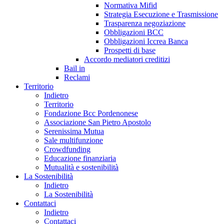
Normativa Mifid
Strategia Esecuzione e Trasmissione
Trasparenza negoziazione
Obbligazioni BCC
Obbligazioni Iccrea Banca
Prospetti di base
Accordo mediatori creditizi
Bail in
Reclami
Territorio
Indietro
Territorio
Fondazione Bcc Pordenonese
Associazione San Pietro Apostolo
Serenissima Mutua
Sale multifunzione
Crowdfunding
Educazione finanziaria
Mutualità e sostenibilità
La Sostenibilità
Indietro
La Sostenibilità
Contattaci
Indietro
Contattaci