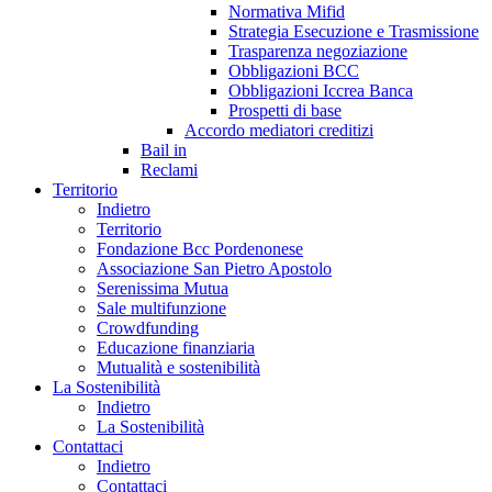
Normativa Mifid
Strategia Esecuzione e Trasmissione
Trasparenza negoziazione
Obbligazioni BCC
Obbligazioni Iccrea Banca
Prospetti di base
Accordo mediatori creditizi
Bail in
Reclami
Territorio
Indietro
Territorio
Fondazione Bcc Pordenonese
Associazione San Pietro Apostolo
Serenissima Mutua
Sale multifunzione
Crowdfunding
Educazione finanziaria
Mutualità e sostenibilità
La Sostenibilità
Indietro
La Sostenibilità
Contattaci
Indietro
Contattaci