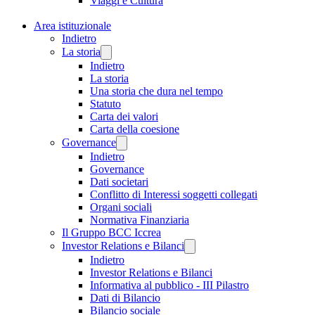
Viaggi e Cultura
Area istituzionale
Indietro
La storia
Indietro
La storia
Una storia che dura nel tempo
Statuto
Carta dei valori
Carta della coesione
Governance
Indietro
Governance
Dati societari
Conflitto di Interessi soggetti collegati
Organi sociali
Normativa Finanziaria
Il Gruppo BCC Iccrea
Investor Relations e Bilanci
Indietro
Investor Relations e Bilanci
Informativa al pubblico - III Pilastro
Dati di Bilancio
Bilancio sociale