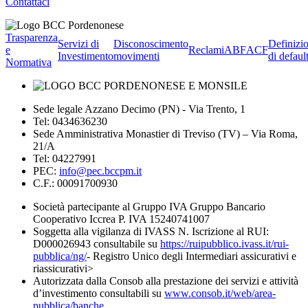
Contattaci
Trasparenza
Servizi di
Disconoscimento
Definizi
e
Reclami
ABF
ACF
Investimento
movimenti
di defaul
Normativa
Sede legale Azzano Decimo (PN) - Via Trento, 1
Tel: 0434636230
Sede Amministrativa Monastier di Treviso (TV) – Via Roma,
21/A
Tel: 04227991
PEC:
info@pec.bccpm.it
C.F.: 00091700930
Società partecipante al Gruppo IVA Gruppo Bancario
Cooperativo Iccrea P. IVA 15240741007
Soggetta alla vigilanza di IVASS N. Iscrizione al RUI:
D000026943 consultabile su
https://ruipubblico.ivass.it/rui-
pubblica/ng/
- Registro Unico degli Intermediari assicurativi e
riassicurativi>
Autorizzata dalla Consob alla prestazione dei servizi e attività
d’investimento consultabili su
www.consob.it/web/area-
pubblica/banche