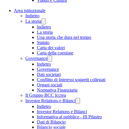
Viaggi e Cultura
Area istituzionale
Indietro
La storia
Indietro
La storia
Una storia che dura nel tempo
Statuto
Carta dei valori
Carta della coesione
Governance
Indietro
Governance
Dati societari
Conflitto di Interessi soggetti collegati
Organi sociali
Normativa Finanziaria
Il Gruppo BCC Iccrea
Investor Relations e Bilanci
Indietro
Investor Relations e Bilanci
Informativa al pubblico - III Pilastro
Dati di Bilancio
Bilancio sociale