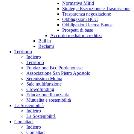
Normativa Mifid
Strategia Esecuzione e Trasmissione
Trasparenza negoziazione
Obbligazioni BCC
Obbligazioni Iccrea Banca
Prospetti di base
Accordo mediatori creditizi
Bail in
Reclami
Territorio
Indietro
Territorio
Fondazione Bcc Pordenonese
Associazione San Pietro Apostolo
Serenissima Mutua
Sale multifunzione
Crowdfunding
Educazione finanziaria
Mutualità e sostenibilità
La Sostenibilità
Indietro
La Sostenibilità
Contattaci
Indietro
Contattaci