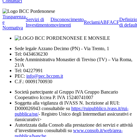
Contattaci
Trasparenza
Servizi di
Disconoscimento
Definizi
e
Reclami
ABF
ACF
Investimento
movimenti
di defaul
Normativa
Sede legale Azzano Decimo (PN) - Via Trento, 1
Tel: 0434636230
Sede Amministrativa Monastier di Treviso (TV) – Via Roma,
21/A
Tel: 04227991
PEC:
info@pec.bccpm.it
C.F.: 00091700930
Società partecipante al Gruppo IVA Gruppo Bancario
Cooperativo Iccrea P. IVA 15240741007
Soggetta alla vigilanza di IVASS N. Iscrizione al RUI:
D000026943 consultabile su
https://ruipubblico.ivass.it/rui-
pubblica/ng/
- Registro Unico degli Intermediari assicurativi e
riassicurativi>
Autorizzata dalla Consob alla prestazione dei servizi e attività
d’investimento consultabili su
www.consob.it/web/area-
pubblica/banche