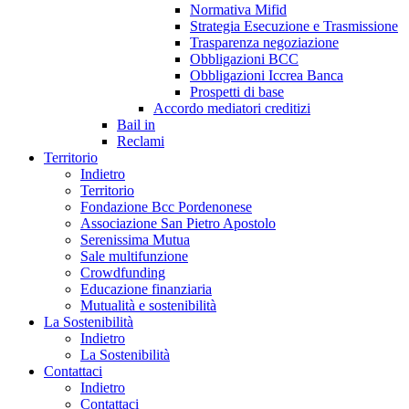
Normativa Mifid
Strategia Esecuzione e Trasmissione
Trasparenza negoziazione
Obbligazioni BCC
Obbligazioni Iccrea Banca
Prospetti di base
Accordo mediatori creditizi
Bail in
Reclami
Territorio
Indietro
Territorio
Fondazione Bcc Pordenonese
Associazione San Pietro Apostolo
Serenissima Mutua
Sale multifunzione
Crowdfunding
Educazione finanziaria
Mutualità e sostenibilità
La Sostenibilità
Indietro
La Sostenibilità
Contattaci
Indietro
Contattaci