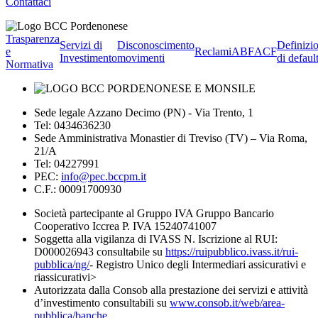
Contattaci
Trasparenza
Servizi di
Disconoscimento
Definizi
e
Reclami
ABF
ACF
Investimento
movimenti
di defaul
Normativa
Sede legale Azzano Decimo (PN) - Via Trento, 1
Tel: 0434636230
Sede Amministrativa Monastier di Treviso (TV) – Via Roma,
21/A
Tel: 04227991
PEC:
info@pec.bccpm.it
C.F.: 00091700930
Società partecipante al Gruppo IVA Gruppo Bancario
Cooperativo Iccrea P. IVA 15240741007
Soggetta alla vigilanza di IVASS N. Iscrizione al RUI:
D000026943 consultabile su
https://ruipubblico.ivass.it/rui-
pubblica/ng/
- Registro Unico degli Intermediari assicurativi e
riassicurativi>
Autorizzata dalla Consob alla prestazione dei servizi e attività
d’investimento consultabili su
www.consob.it/web/area-
pubblica/banche