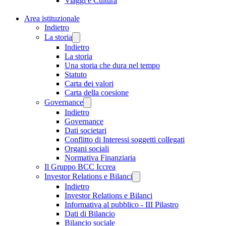
Viaggi e Cultura
Area istituzionale
Indietro
La storia
Indietro
La storia
Una storia che dura nel tempo
Statuto
Carta dei valori
Carta della coesione
Governance
Indietro
Governance
Dati societari
Conflitto di Interessi soggetti collegati
Organi sociali
Normativa Finanziaria
Il Gruppo BCC Iccrea
Investor Relations e Bilanci
Indietro
Investor Relations e Bilanci
Informativa al pubblico - III Pilastro
Dati di Bilancio
Bilancio sociale