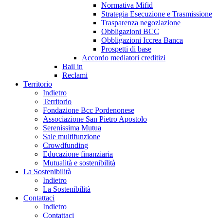
Normativa Mifid
Strategia Esecuzione e Trasmissione
Trasparenza negoziazione
Obbligazioni BCC
Obbligazioni Iccrea Banca
Prospetti di base
Accordo mediatori creditizi
Bail in
Reclami
Territorio
Indietro
Territorio
Fondazione Bcc Pordenonese
Associazione San Pietro Apostolo
Serenissima Mutua
Sale multifunzione
Crowdfunding
Educazione finanziaria
Mutualità e sostenibilità
La Sostenibilità
Indietro
La Sostenibilità
Contattaci
Indietro
Contattaci