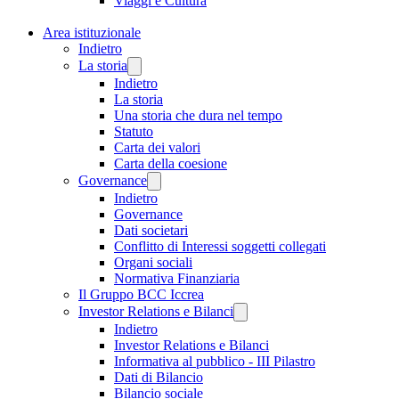
Viaggi e Cultura
Area istituzionale
Indietro
La storia
Indietro
La storia
Una storia che dura nel tempo
Statuto
Carta dei valori
Carta della coesione
Governance
Indietro
Governance
Dati societari
Conflitto di Interessi soggetti collegati
Organi sociali
Normativa Finanziaria
Il Gruppo BCC Iccrea
Investor Relations e Bilanci
Indietro
Investor Relations e Bilanci
Informativa al pubblico - III Pilastro
Dati di Bilancio
Bilancio sociale