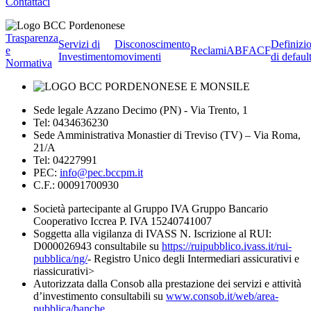
Contattaci
Trasparenza
Servizi di
Disconoscimento
Definizi
e
Reclami
ABF
ACF
Investimento
movimenti
di defaul
Normativa
Sede legale Azzano Decimo (PN) - Via Trento, 1
Tel: 0434636230
Sede Amministrativa Monastier di Treviso (TV) – Via Roma,
21/A
Tel: 04227991
PEC:
info@pec.bccpm.it
C.F.: 00091700930
Società partecipante al Gruppo IVA Gruppo Bancario
Cooperativo Iccrea P. IVA 15240741007
Soggetta alla vigilanza di IVASS N. Iscrizione al RUI:
D000026943 consultabile su
https://ruipubblico.ivass.it/rui-
pubblica/ng/
- Registro Unico degli Intermediari assicurativi e
riassicurativi>
Autorizzata dalla Consob alla prestazione dei servizi e attività
d’investimento consultabili su
www.consob.it/web/area-
pubblica/banche