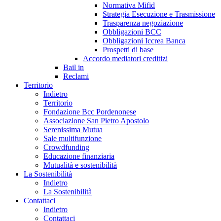
Normativa Mifid
Strategia Esecuzione e Trasmissione
Trasparenza negoziazione
Obbligazioni BCC
Obbligazioni Iccrea Banca
Prospetti di base
Accordo mediatori creditizi
Bail in
Reclami
Territorio
Indietro
Territorio
Fondazione Bcc Pordenonese
Associazione San Pietro Apostolo
Serenissima Mutua
Sale multifunzione
Crowdfunding
Educazione finanziaria
Mutualità e sostenibilità
La Sostenibilità
Indietro
La Sostenibilità
Contattaci
Indietro
Contattaci