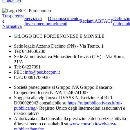
Contattaci
Trasparenza
Servizi di
Disconoscimento
Definizi
e
Reclami
ABF
ACF
Investimento
movimenti
di defaul
Normativa
Sede legale Azzano Decimo (PN) - Via Trento, 1
Tel: 0434636230
Sede Amministrativa Monastier di Treviso (TV) – Via Roma,
21/A
Tel: 04227991
PEC:
info@pec.bccpm.it
C.F.: 00091700930
Società partecipante al Gruppo IVA Gruppo Bancario
Cooperativo Iccrea P. IVA 15240741007
Soggetta alla vigilanza di IVASS N. Iscrizione al RUI:
D000026943 consultabile su
https://ruipubblico.ivass.it/rui-
pubblica/ng/
- Registro Unico degli Intermediari assicurativi e
riassicurativi>
Autorizzata dalla Consob alla prestazione dei servizi e attività
d’investimento consultabili su
www.consob.it/web/area-
pubblica/banche