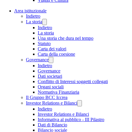
Viaggi e Cultura
Area istituzionale
Indietro
La storia
Indietro
La storia
Una storia che dura nel tempo
Statuto
Carta dei valori
Carta della coesione
Governance
Indietro
Governance
Dati societari
Conflitto di Interessi soggetti collegati
Organi sociali
Normativa Finanziaria
Il Gruppo BCC Iccrea
Investor Relations e Bilanci
Indietro
Investor Relations e Bilanci
Informativa al pubblico - III Pilastro
Dati di Bilancio
Bilancio sociale