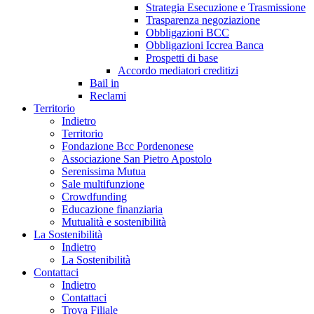
Strategia Esecuzione e Trasmissione
Trasparenza negoziazione
Obbligazioni BCC
Obbligazioni Iccrea Banca
Prospetti di base
Accordo mediatori creditizi
Bail in
Reclami
Territorio
Indietro
Territorio
Fondazione Bcc Pordenonese
Associazione San Pietro Apostolo
Serenissima Mutua
Sale multifunzione
Crowdfunding
Educazione finanziaria
Mutualità e sostenibilità
La Sostenibilità
Indietro
La Sostenibilità
Contattaci
Indietro
Contattaci
Trova Filiale