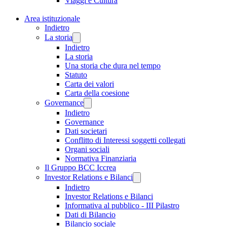
Viaggi e Cultura
Area istituzionale
Indietro
La storia
Indietro
La storia
Una storia che dura nel tempo
Statuto
Carta dei valori
Carta della coesione
Governance
Indietro
Governance
Dati societari
Conflitto di Interessi soggetti collegati
Organi sociali
Normativa Finanziaria
Il Gruppo BCC Iccrea
Investor Relations e Bilanci
Indietro
Investor Relations e Bilanci
Informativa al pubblico - III Pilastro
Dati di Bilancio
Bilancio sociale