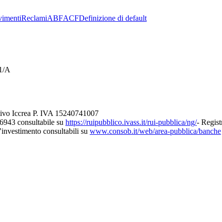
imenti
Reclami
ABF
ACF
Definizione di default
21/A
tivo Iccrea P. IVA 15240741007
26943 consultabile su
https://ruipubblico.ivass.it/rui-pubblica/ng/
- Regist
d’investimento consultabili su
www.consob.it/web/area-pubblica/banche