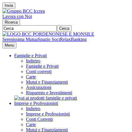
Invia
Lavora con Noi
Ricerca
Cerca
Serenissima Mutua
Spazio Soci
RelaxBanking
Menu
Famiglie e Privati
Indietro
Famiglie e Privati
Conti correnti
Carte
Mutui e Finanziamenti
Assicurazioni
Risparmio e Investimenti
Imprese e Professionisti
Indietro
Imprese e Professionisti
Conti Correnti
Carte
Mutui e Finanziamenti