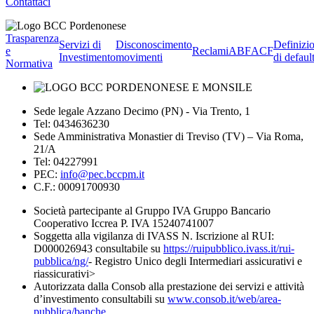
Contattaci
Trasparenza
Servizi di
Disconoscimento
Definizi
e
Reclami
ABF
ACF
Investimento
movimenti
di defaul
Normativa
Sede legale Azzano Decimo (PN) - Via Trento, 1
Tel: 0434636230
Sede Amministrativa Monastier di Treviso (TV) – Via Roma,
21/A
Tel: 04227991
PEC:
info@pec.bccpm.it
C.F.: 00091700930
Società partecipante al Gruppo IVA Gruppo Bancario
Cooperativo Iccrea P. IVA 15240741007
Soggetta alla vigilanza di IVASS N. Iscrizione al RUI:
D000026943 consultabile su
https://ruipubblico.ivass.it/rui-
pubblica/ng/
- Registro Unico degli Intermediari assicurativi e
riassicurativi>
Autorizzata dalla Consob alla prestazione dei servizi e attività
d’investimento consultabili su
www.consob.it/web/area-
pubblica/banche