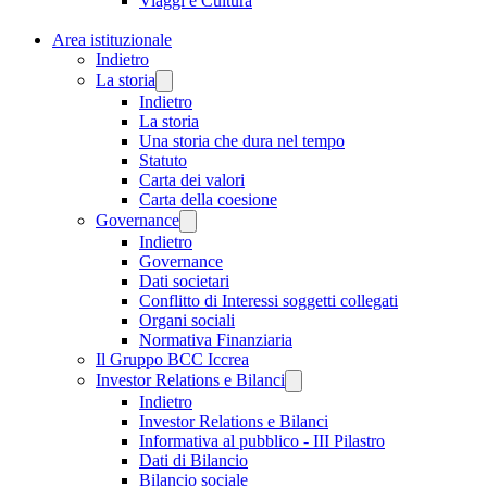
Viaggi e Cultura
Area istituzionale
Indietro
La storia
Indietro
La storia
Una storia che dura nel tempo
Statuto
Carta dei valori
Carta della coesione
Governance
Indietro
Governance
Dati societari
Conflitto di Interessi soggetti collegati
Organi sociali
Normativa Finanziaria
Il Gruppo BCC Iccrea
Investor Relations e Bilanci
Indietro
Investor Relations e Bilanci
Informativa al pubblico - III Pilastro
Dati di Bilancio
Bilancio sociale