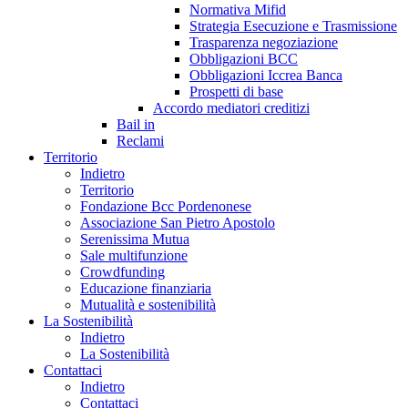
Normativa Mifid
Strategia Esecuzione e Trasmissione
Trasparenza negoziazione
Obbligazioni BCC
Obbligazioni Iccrea Banca
Prospetti di base
Accordo mediatori creditizi
Bail in
Reclami
Territorio
Indietro
Territorio
Fondazione Bcc Pordenonese
Associazione San Pietro Apostolo
Serenissima Mutua
Sale multifunzione
Crowdfunding
Educazione finanziaria
Mutualità e sostenibilità
La Sostenibilità
Indietro
La Sostenibilità
Contattaci
Indietro
Contattaci