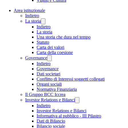
Viaggi e Cultura
Area istituzionale
Indietro
La storia
Indietro
La storia
Una storia che dura nel tempo
Statuto
Carta dei valori
Carta della coesione
Governance
Indietro
Governance
Dati societari
Conflitto di Interessi soggetti collegati
Organi sociali
Normativa Finanziaria
Il Gruppo BCC Iccrea
Investor Relations e Bilanci
Indietro
Investor Relations e Bilanci
Informativa al pubblico - III Pilastro
Dati di Bilancio
Bilancio sociale