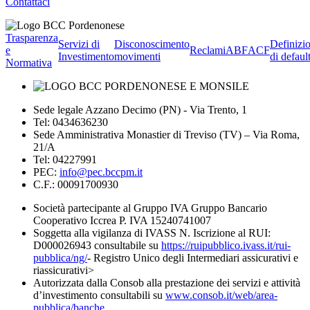
Contattaci
Trasparenza
Servizi di
Disconoscimento
Definizi
e
Reclami
ABF
ACF
Investimento
movimenti
di defaul
Normativa
Sede legale Azzano Decimo (PN) - Via Trento, 1
Tel: 0434636230
Sede Amministrativa Monastier di Treviso (TV) – Via Roma,
21/A
Tel: 04227991
PEC:
info@pec.bccpm.it
C.F.: 00091700930
Società partecipante al Gruppo IVA Gruppo Bancario
Cooperativo Iccrea P. IVA 15240741007
Soggetta alla vigilanza di IVASS N. Iscrizione al RUI:
D000026943 consultabile su
https://ruipubblico.ivass.it/rui-
pubblica/ng/
- Registro Unico degli Intermediari assicurativi e
riassicurativi>
Autorizzata dalla Consob alla prestazione dei servizi e attività
d’investimento consultabili su
www.consob.it/web/area-
pubblica/banche