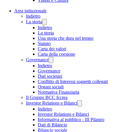
Viaggi e Cultura
Area istituzionale
Indietro
La storia
Indietro
La storia
Una storia che dura nel tempo
Statuto
Carta dei valori
Carta della coesione
Governance
Indietro
Governance
Dati societari
Conflitto di Interessi soggetti collegati
Organi sociali
Normativa Finanziaria
Il Gruppo BCC Iccrea
Investor Relations e Bilanci
Indietro
Investor Relations e Bilanci
Informativa al pubblico - III Pilastro
Dati di Bilancio
Bilancio sociale