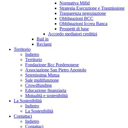
Normativa Mifid
Strategia Esecuzione e Trasmissione
Trasparenza negoziazione
Obbligazioni BCC
Obbligazioni Iccrea Banca
Prospetti di base
Accordo mediatori creditizi
Bail in
Reclami
Territorio
Indietro
Territorio
Fondazione Bcc Pordenonese
Associazione San Pietro Apostolo
Serenissima Mutua
Sale multifunzione
Crowdfunding
Educazione finanziaria
Mutualità e sostenibilità
La Sostenibilità
Indietro
La Sostenibilità
Contattaci
Indietro
Contattaci