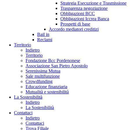
Strategia Esecuzione e Trasmissione
Trasparenza negoziazione
Obbligazioni BCC
Obbligazioni Iccrea Banca
Prospetti di base
Accordo mediatori creditizi
Bail in
Reclami
Territorio
Indietro
Territorio
Fondazione Bcc Pordenonese
Associazione San Pietro Apostolo
Serenissima Mutua
Sale multifunzione
Crowdfunding
Educazione finanziaria
Mutualità e sostenibilità
La Sostenibilità
Indietro
La Sostenibilità
Contattaci
Indietro
Contattaci
Trova Filiale