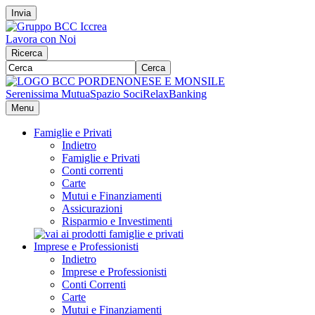
Invia
Lavora con Noi
Ricerca
Cerca
Serenissima Mutua
Spazio Soci
RelaxBanking
Menu
Famiglie e Privati
Indietro
Famiglie e Privati
Conti correnti
Carte
Mutui e Finanziamenti
Assicurazioni
Risparmio e Investimenti
Imprese e Professionisti
Indietro
Imprese e Professionisti
Conti Correnti
Carte
Mutui e Finanziamenti