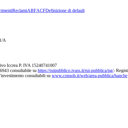
imenti
Reclami
ABF
ACF
Definizione di default
21/A
tivo Iccrea P. IVA 15240741007
26943 consultabile su
https://ruipubblico.ivass.it/rui-pubblica/ng/
- Regist
d’investimento consultabili su
www.consob.it/web/area-pubblica/banche