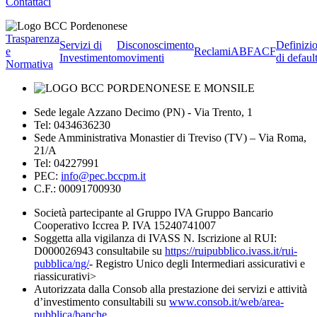
Contattaci
Trasparenza
Servizi di
Disconoscimento
Definizi
e
Reclami
ABF
ACF
Investimento
movimenti
di defaul
Normativa
Sede legale Azzano Decimo (PN) - Via Trento, 1
Tel: 0434636230
Sede Amministrativa Monastier di Treviso (TV) – Via Roma,
21/A
Tel: 04227991
PEC:
info@pec.bccpm.it
C.F.: 00091700930
Società partecipante al Gruppo IVA Gruppo Bancario
Cooperativo Iccrea P. IVA 15240741007
Soggetta alla vigilanza di IVASS N. Iscrizione al RUI:
D000026943 consultabile su
https://ruipubblico.ivass.it/rui-
pubblica/ng/
- Registro Unico degli Intermediari assicurativi e
riassicurativi>
Autorizzata dalla Consob alla prestazione dei servizi e attività
d’investimento consultabili su
www.consob.it/web/area-
pubblica/banche