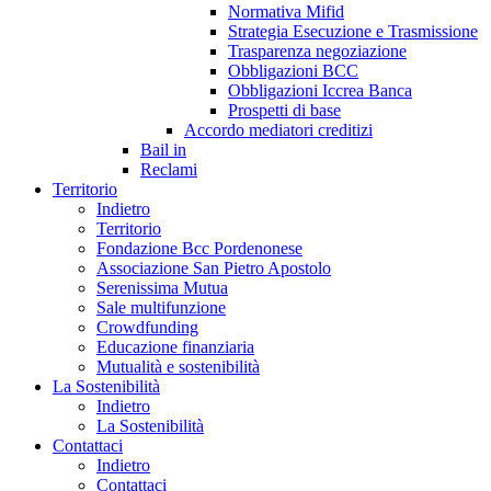
Normativa Mifid
Strategia Esecuzione e Trasmissione
Trasparenza negoziazione
Obbligazioni BCC
Obbligazioni Iccrea Banca
Prospetti di base
Accordo mediatori creditizi
Bail in
Reclami
Territorio
Indietro
Territorio
Fondazione Bcc Pordenonese
Associazione San Pietro Apostolo
Serenissima Mutua
Sale multifunzione
Crowdfunding
Educazione finanziaria
Mutualità e sostenibilità
La Sostenibilità
Indietro
La Sostenibilità
Contattaci
Indietro
Contattaci