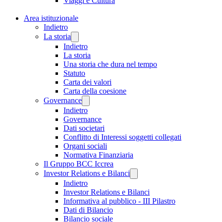
Viaggi e Cultura
Area istituzionale
Indietro
La storia
Indietro
La storia
Una storia che dura nel tempo
Statuto
Carta dei valori
Carta della coesione
Governance
Indietro
Governance
Dati societari
Conflitto di Interessi soggetti collegati
Organi sociali
Normativa Finanziaria
Il Gruppo BCC Iccrea
Investor Relations e Bilanci
Indietro
Investor Relations e Bilanci
Informativa al pubblico - III Pilastro
Dati di Bilancio
Bilancio sociale