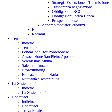
Strategia Esecuzione e Trasmissione
Trasparenza negoziazione
Obbligazioni BCC
Obbligazioni Iccrea Banca
Prospetti di base
Accordo mediatori creditizi
Bail in
Reclami
Territorio
Indietro
Territorio
Fondazione Bcc Pordenonese
Associazione San Pietro Apostolo
Serenissima Mutua
Sale multifunzione
Crowdfunding
Educazione finanziaria
Mutualità e sostenibilità
La Sostenibilità
Indietro
La Sostenibilità
Contattaci
Indietro
Contattaci
Trova Filiale