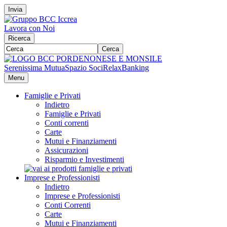
Invia
Lavora con Noi
Ricerca
Cerca
Serenissima Mutua
Spazio Soci
RelaxBanking
Menu
Famiglie e Privati
Indietro
Famiglie e Privati
Conti correnti
Carte
Mutui e Finanziamenti
Assicurazioni
Risparmio e Investimenti
Imprese e Professionisti
Indietro
Imprese e Professionisti
Conti Correnti
Carte
Mutui e Finanziamenti