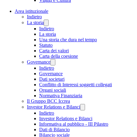
Viaggi e Cultura
Area istituzionale
Indietro
La storia
Indietro
La storia
Una storia che dura nel tempo
Statuto
Carta dei valori
Carta della coesione
Governance
Indietro
Governance
Dati societari
Conflitto di Interessi soggetti collegati
Organi sociali
Normativa Finanziaria
Il Gruppo BCC Iccrea
Investor Relations e Bilanci
Indietro
Investor Relations e Bilanci
Informativa al pubblico - III Pilastro
Dati di Bilancio
Bilancio sociale