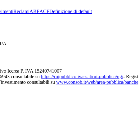
imenti
Reclami
ABF
ACF
Definizione di default
21/A
tivo Iccrea P. IVA 15240741007
26943 consultabile su
https://ruipubblico.ivass.it/rui-pubblica/ng/
- Regist
d’investimento consultabili su
www.consob.it/web/area-pubblica/banche