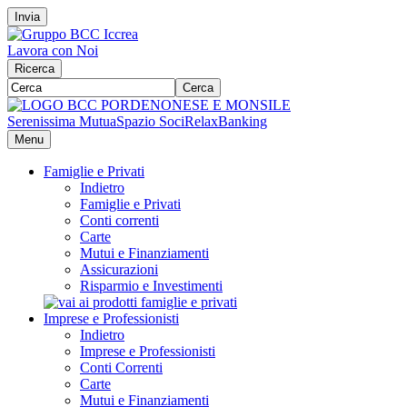
Invia
Lavora con Noi
Ricerca
Cerca
Serenissima Mutua
Spazio Soci
RelaxBanking
Menu
Famiglie e Privati
Indietro
Famiglie e Privati
Conti correnti
Carte
Mutui e Finanziamenti
Assicurazioni
Risparmio e Investimenti
Imprese e Professionisti
Indietro
Imprese e Professionisti
Conti Correnti
Carte
Mutui e Finanziamenti