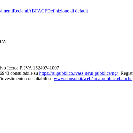
imenti
Reclami
ABF
ACF
Definizione di default
21/A
tivo Iccrea P. IVA 15240741007
26943 consultabile su
https://ruipubblico.ivass.it/rui-pubblica/ng/
- Regist
d’investimento consultabili su
www.consob.it/web/area-pubblica/banche