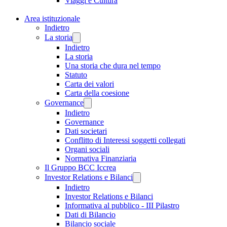
Viaggi e Cultura
Area istituzionale
Indietro
La storia
Indietro
La storia
Una storia che dura nel tempo
Statuto
Carta dei valori
Carta della coesione
Governance
Indietro
Governance
Dati societari
Conflitto di Interessi soggetti collegati
Organi sociali
Normativa Finanziaria
Il Gruppo BCC Iccrea
Investor Relations e Bilanci
Indietro
Investor Relations e Bilanci
Informativa al pubblico - III Pilastro
Dati di Bilancio
Bilancio sociale