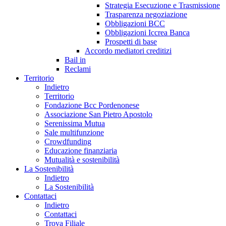
Strategia Esecuzione e Trasmissione
Trasparenza negoziazione
Obbligazioni BCC
Obbligazioni Iccrea Banca
Prospetti di base
Accordo mediatori creditizi
Bail in
Reclami
Territorio
Indietro
Territorio
Fondazione Bcc Pordenonese
Associazione San Pietro Apostolo
Serenissima Mutua
Sale multifunzione
Crowdfunding
Educazione finanziaria
Mutualità e sostenibilità
La Sostenibilità
Indietro
La Sostenibilità
Contattaci
Indietro
Contattaci
Trova Filiale