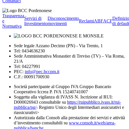
Contattaci
Trasparenza
Servizi di
Disconoscimento
Definizi
e
Reclami
ABF
ACF
Investimento
movimenti
di defaul
Normativa
Sede legale Azzano Decimo (PN) - Via Trento, 1
Tel: 0434636230
Sede Amministrativa Monastier di Treviso (TV) – Via Roma,
21/A
Tel: 04227991
PEC:
info@pec.bccpm.it
C.F.: 00091700930
Società partecipante al Gruppo IVA Gruppo Bancario
Cooperativo Iccrea P. IVA 15240741007
Soggetta alla vigilanza di IVASS N. Iscrizione al RUI:
D000026943 consultabile su
https://ruipubblico.ivass.it/rui-
pubblica/ng/
- Registro Unico degli Intermediari assicurativi e
riassicurativi>
Autorizzata dalla Consob alla prestazione dei servizi e attività
d’investimento consultabili su
www.consob.it/web/area-
pubblica/banche