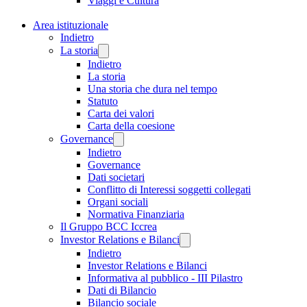
Viaggi e Cultura
Area istituzionale
Indietro
La storia
Indietro
La storia
Una storia che dura nel tempo
Statuto
Carta dei valori
Carta della coesione
Governance
Indietro
Governance
Dati societari
Conflitto di Interessi soggetti collegati
Organi sociali
Normativa Finanziaria
Il Gruppo BCC Iccrea
Investor Relations e Bilanci
Indietro
Investor Relations e Bilanci
Informativa al pubblico - III Pilastro
Dati di Bilancio
Bilancio sociale