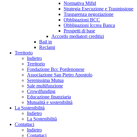
Normativa Mifid
Strategia Esecuzione e Trasmissione
Trasparenza negoziazione
Obbligazioni BCC
Obbligazioni Iccrea Banca
Prospetti di base
Accordo mediatori creditizi
Bail in
Reclami
Territorio
Indietro
Territorio
Fondazione Bcc Pordenonese
Associazione San Pietro Apostolo
Serenissima Mutua
Sale multifunzione
Crowdfunding
Educazione finanziaria
Mutualità e sostenibilità
La Sostenibilità
Indietro
La Sostenibilità
Contattaci
Indietro
Contattaci