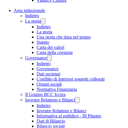
Viaggi e Cultura
Area istituzionale
Indietro
La storia
Indietro
La storia
Una storia che dura nel tempo
Statuto
Carta dei valori
Carta della coesione
Governance
Indietro
Governance
Dati societari
Conflitto di Interessi soggetti collegati
Organi sociali
Normativa Finanziaria
Il Gruppo BCC Iccrea
Investor Relations e Bilanci
Indietro
Investor Relations e Bilanci
Informativa al pubblico - III Pilastro
Dati di Bilancio
Bilancio sociale