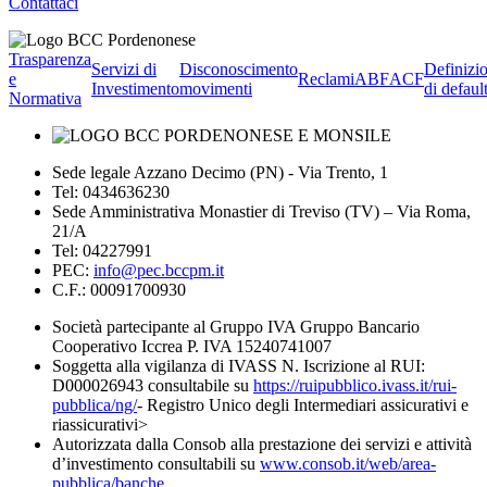
Contattaci
Trasparenza
Servizi di
Disconoscimento
Definizi
e
Reclami
ABF
ACF
Investimento
movimenti
di defaul
Normativa
Sede legale Azzano Decimo (PN) - Via Trento, 1
Tel: 0434636230
Sede Amministrativa Monastier di Treviso (TV) – Via Roma,
21/A
Tel: 04227991
PEC:
info@pec.bccpm.it
C.F.: 00091700930
Società partecipante al Gruppo IVA Gruppo Bancario
Cooperativo Iccrea P. IVA 15240741007
Soggetta alla vigilanza di IVASS N. Iscrizione al RUI:
D000026943 consultabile su
https://ruipubblico.ivass.it/rui-
pubblica/ng/
- Registro Unico degli Intermediari assicurativi e
riassicurativi>
Autorizzata dalla Consob alla prestazione dei servizi e attività
d’investimento consultabili su
www.consob.it/web/area-
pubblica/banche