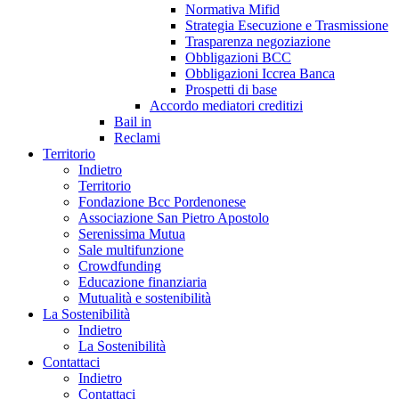
Normativa Mifid
Strategia Esecuzione e Trasmissione
Trasparenza negoziazione
Obbligazioni BCC
Obbligazioni Iccrea Banca
Prospetti di base
Accordo mediatori creditizi
Bail in
Reclami
Territorio
Indietro
Territorio
Fondazione Bcc Pordenonese
Associazione San Pietro Apostolo
Serenissima Mutua
Sale multifunzione
Crowdfunding
Educazione finanziaria
Mutualità e sostenibilità
La Sostenibilità
Indietro
La Sostenibilità
Contattaci
Indietro
Contattaci